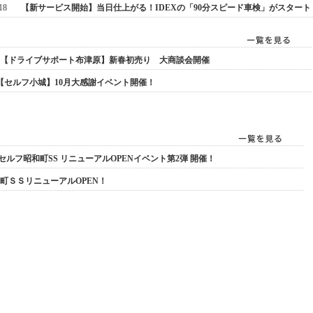
18
【新サービス開始】当日仕上がる！IDEXの「90分スピード車検」がスタート
【ドライブサポート布津原】新春初売り 大商談会開催
【セルフ小城】10月大感謝イベント開催！
 セルフ昭和町SS リニューアルOPENイベント第2弾 開催！
町ＳＳリニューアルOPEN！